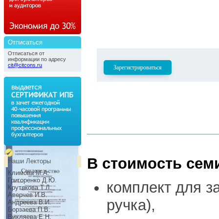
Отписаться
Отписаться от
информации по адресу
cit@citcons.ru
Зарегистрироваться
В стоимость сем
Наши Лекторы
Климова М.А.
Григоренко Д.Ю.
комплект для за
Крутякова Т.Л.
Аверчев И.В.
ручка),
Андреева В.И.
Борзаева П.В.
Вихляева Е.Н.