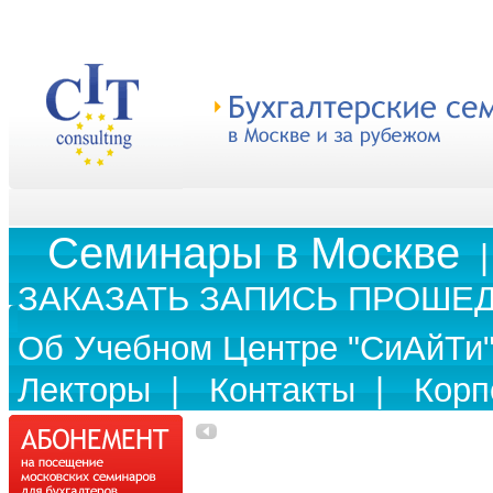
Cеминары в Москве
ЗАКАЗАТЬ ЗАПИСЬ ПРОШЕ
Об Учебном Центре "СиАйТи
Лекторы
|
Контакты
|
Корп