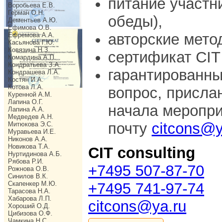
питание участн
Воробьева Е.В.
Герман О.Н.
обеды),
Дементьев А.Ю.
Ефимова О.В.
авторские мето
Ефремова А.А.
Касьянова Г.Ю.
Ковязина Н.З.
сертификат CIT 
Комардина А.П.
Кондратьева З.А.
гарантированны
Кондрашева Л.А.
Костян И.А.
Котова Л.А.
вопрос, присла
Куренной А.М.
Лапина О.Г.
начала меропри
Лапина А.А.
Медведев А.Н.
почту
citcons@y
Митюкова Э.С.
Муравьева И.Е.
Никонов А.А.
Новикова Т.А.
CIT consulting
Нуртидинова А.Б.
Рябова Р.И.
+7495 507-87-70
Рожнова О.В.
Синилов В.К.
Скапенкер М.Ю.
+7495 741-97-74
Тарасова Н.А.
Хабарова Л.П.
citcons@ya.ru
Хороший О.Д.
Цибизова О.Ф.
Чамкина Н.С.