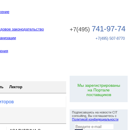
жение
741-97-74
+7(495)
удовое законодательство
анизации
+7(495) 507-8770
ения
ров
|
Лекторы
|
Контакты
|
Корпоративное обучение
|
Портал поставщиков
Мы зарегистрированы
ть
Лектор
на Портале
поставщиков
иторов
Рассылка по e-mail
Подписавшись на новости CIT
consulting, Вы соглашаетесь с
Политикой конфидециальности