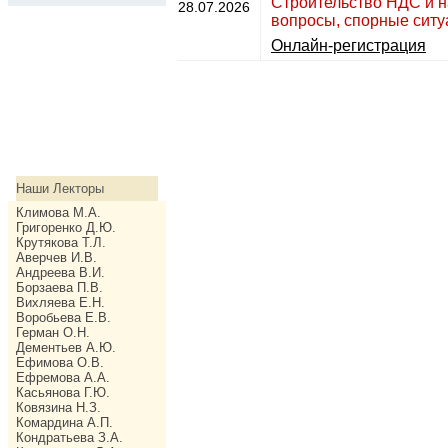
Строительство НДС и н
28.07.2026
вопросы, спорные ситу
Онлайн-регистрация
Наши Лекторы
Климова М.А.
Григоренко Д.Ю.
Крутякова Т.Л.
Аверчев И.В.
Андреева В.И.
Борзаева П.В.
Вихляева Е.Н.
Воробьева Е.В.
Герман О.Н.
Дементьев А.Ю.
Ефимова О.В.
Ефремова А.А.
Касьянова Г.Ю.
Ковязина Н.З.
Комардина А.П.
Кондратьева З.А.