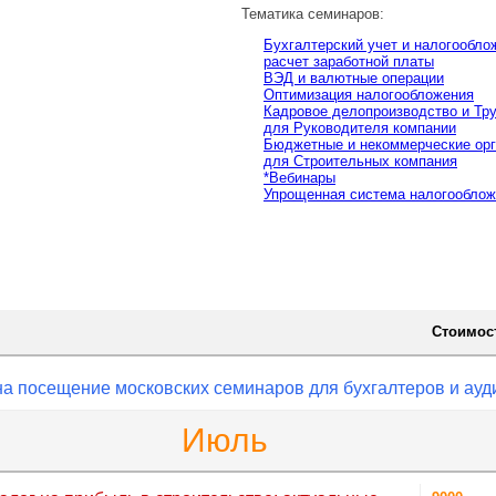
Тематика семинаров:
Бухгалтерский учет и налогообло
расчет заработной платы
ВЭД и валютные операции
Оптимизация налогообложения
Кадровое делопроизводство и Тр
для Руководителя компании
Бюджетные и некоммерческие орг
для Строительных компания
*Вебинары
Упрощенная система налогооблож
Темы семина
ГО ВЕБИНАРА
|
Об Учебном Центре "СиАйТи"
|
Стоимос
посещение московских семинаров для бухгалтеров и ауд
Июль