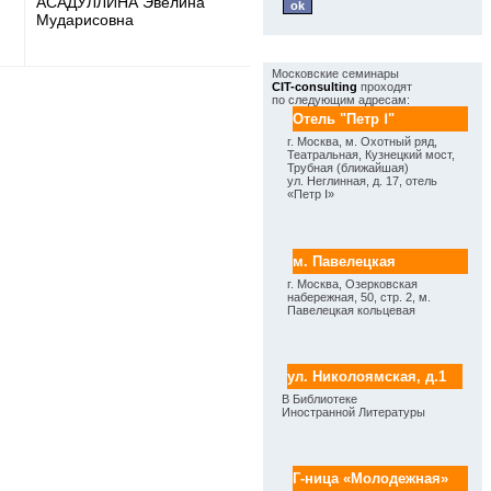
АСАДУЛЛИНА Эвелина
Мударисовна
Адреса
Московские семинары
CIT-consulting
проходят
по следующим адресам:
Отель "Петр Ⅰ"
г. Москва, м. Охотный ряд,
Театральная, Кузнецкий мост,
Трубная (ближайшая)
ул. Неглинная, д. 17, отель
«Петр Ⅰ»
м. Павелецкая
г. Москва, Озерковская
набережная, 50, стр. 2, м.
Павелецкая кольцевая
ул. Николоямская, д.1
В Библиотеке
Иностранной Литературы
Г-ница «Молодежная»