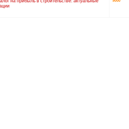
алог на прибыль в строительстве: актуальные
9000
ации